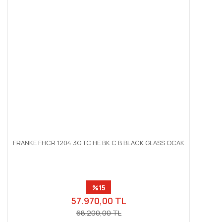
FRANKE FHCR 1204 3G TC HE BK C B BLACK GLASS OCAK
%15
57.970,00 TL
68.200,00 TL