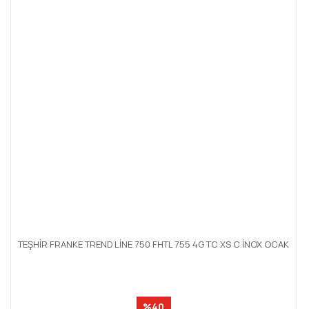
TEŞHİR FRANKE TREND LİNE 750 FHTL 755 4G TC XS C İNOX OCAK
%40