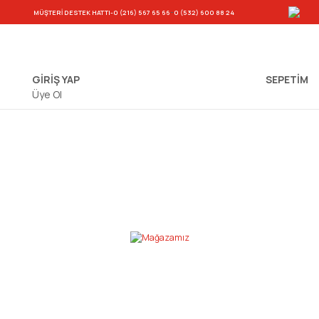
-
MÜŞTERİ DESTEK HATTI
-0 (216) 567 65 66
0 (532) 600 88 24
GİRİŞ YAP
SEPETIM
Üye Ol