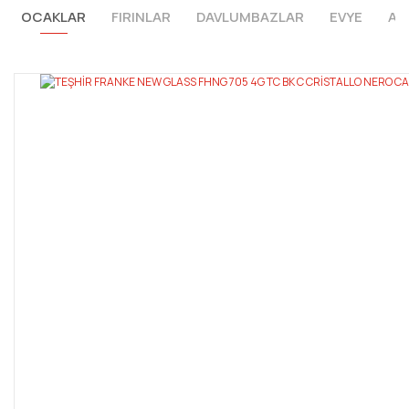
OCAKLAR
FIRINLAR
DAVLUMBAZLAR
EVYE
AR