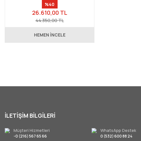
%40
26.610,00 TL
44.350,00 TL
HEMEN İNCELE
İLETİŞİM BİLGİLERİ
Müşteri Hizmetleri
WhatsApp Destek
Franke Lina L Spiralli Slate Grey Armatür
-0 (216) 567 65 66
0 (532) 600 88 24
FRANKE SLIM 100 ANKASTRE ÇÖP ÖĞÜTÜCÜ