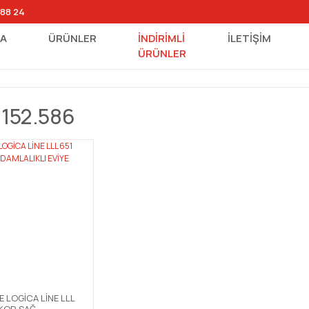
 88 24
FA
ÜRÜNLER
İNDİRİMLİ
İLETİŞİM
ÜRÜNLER
0152.586
 LOGİCA LİNE LLL