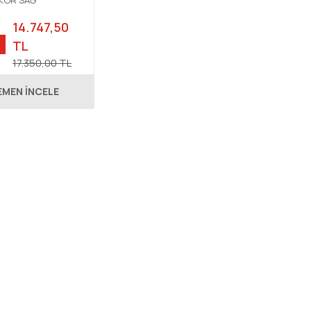
EKOR SAĞ
IKLI EVİYE
14.747,50
TL
17.350,00 TL
EMEN İNCELE