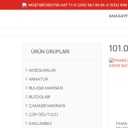
MÜŞTERİ DESTEK HATTI
-0 (216) 567 65 66
-
0 (532) 600
ANASAY
101.
ÜRÜN GRUPLARI
AKSESUARLAR
ARMATÜR
BULAŞIK MAKİNASI
BUZDOLABI
ÇAMAŞIR MAKİNASI
ÇÖP ÖĞÜTÜCÜ
DAVLUMBAZ
FRANKE