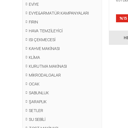
651 D
EVİYE
DAMLAL
EVYE&ARMATÜR KAMPANYALARI
%15
FIRIN
HAVA TEMZİLEYİCİ
H
ISI ÇEKMECESİ
KAHVE MAKİNASI
KLİMA
KURUTMA MAKİNASI
MİKRODALGALAR
OCAK
SABUNLUK
ŞARAPLIK
SETLER
SU SEBİLİ