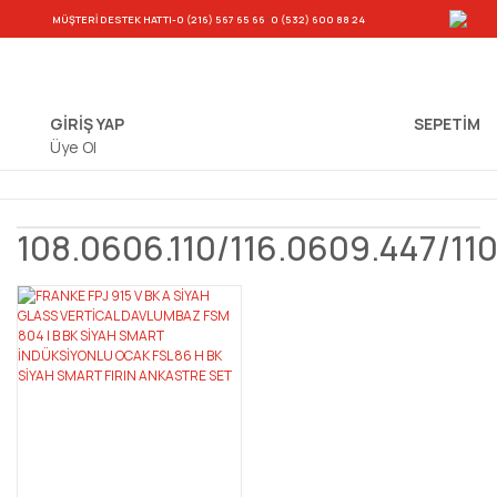
-
MÜŞTERİ DESTEK HATTI
-0 (216) 567 65 66
0 (532) 600 88 24
GİRİŞ YAP
SEPETIM
Üye Ol
108.0606.110/116.0609.447/11