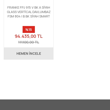
FRANKE FPJ 915 V BK A SİYAH
GLASS VERTİCAL DAVLUMBAZ
FSM 804 I B BK SİYAH SMART
İNDÜKSİYONLU OCAK FSL 86
H BK SİYAH SMART FIRIN
%15
ANKASTRE SET
94.435,00 TL
111.100,00 TL
HEMEN İNCELE