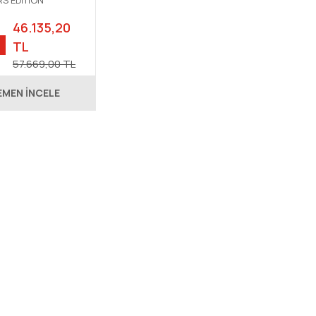
S EDİTİON
 MULTİFUNCİÓN
UNDTEMP A+
46.135,20
TL
57.669,00 TL
EMEN İNCELE