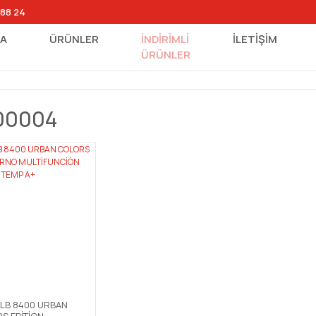
 88 24
FA
ÜRÜNLER
İNDİRİMLİ
İLETİŞİM
ÜRÜNLER
00004
HLB 8400 URBAN