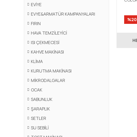
COLOR
EVİYE
HORNO
SURRO
EVYE&ARMATÜR KAMPANYALARI
%20
FIRIN
HAVA TEMZİLEYİCİ
H
ISI ÇEKMECESİ
KAHVE MAKİNASI
KLİMA
KURUTMA MAKİNASI
MİKRODALGALAR
OCAK
SABUNLUK
ŞARAPLIK
SETLER
SU SEBİLİ