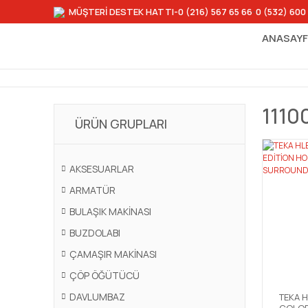
MÜŞTERİ DESTEK HATTI
-0 (216) 567 65 66
-
0 (532) 600
ANASAY
1110
ÜRÜN GRUPLARI
AKSESUARLAR
ARMATÜR
BULAŞIK MAKİNASI
BUZDOLABI
ÇAMAŞIR MAKİNASI
ÇÖP ÖĞÜTÜCÜ
DAVLUMBAZ
TEKA 