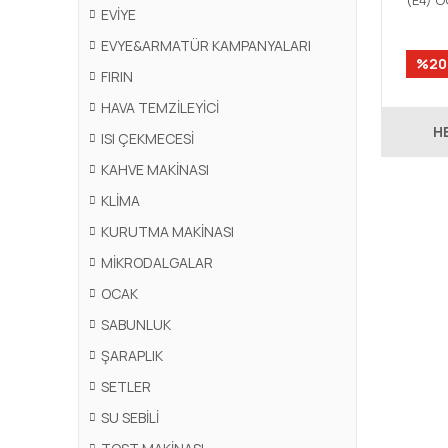
(E4) 
EVİYE
EVYE&ARMATÜR KAMPANYALARI
%20
FIRIN
HAVA TEMZİLEYİCİ
H
ISI ÇEKMECESİ
KAHVE MAKİNASI
KLİMA
KURUTMA MAKİNASI
MİKRODALGALAR
OCAK
SABUNLUK
ŞARAPLIK
SETLER
SU SEBİLİ