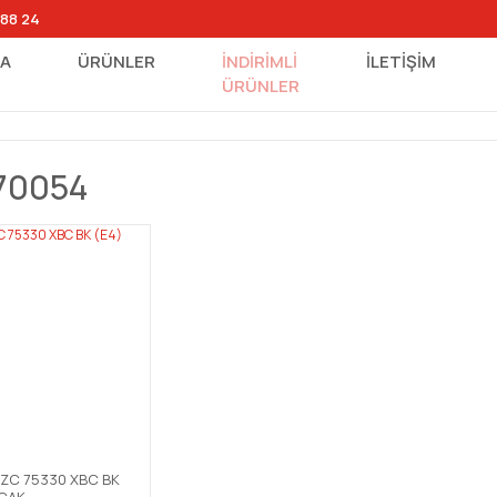
 88 24
FA
ÜRÜNLER
İNDİRİMLİ
İLETİŞİM
ÜRÜNLER
70054
GZC 75330 XBC BK