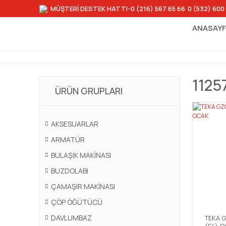
MÜŞTERİ DESTEK HATTI
-0 (216) 567 65 66
-
0 (532) 600
ANASAY
1125
ÜRÜN GRUPLARI
AKSESUARLAR
ARMATÜR
BULAŞIK MAKİNASI
BUZDOLABI
ÇAMAŞIR MAKİNASI
ÇÖP ÖĞÜTÜCÜ
DAVLUMBAZ
TEKA 