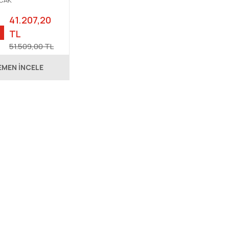
OCAK
41.207,20
TL
51.509,00 TL
EMEN İNCELE