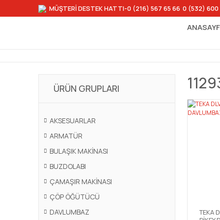
MÜŞTERİ DESTEK HATTI
-0 (216) 567 65 66
-
0 (532) 600
ANASAY
1129
ÜRÜN GRUPLARI
AKSESUARLAR
ARMATÜR
BULAŞIK MAKİNASI
BUZDOLABI
ÇAMAŞIR MAKİNASI
ÇÖP ÖĞÜTÜCÜ
DAVLUMBAZ
TEKA D