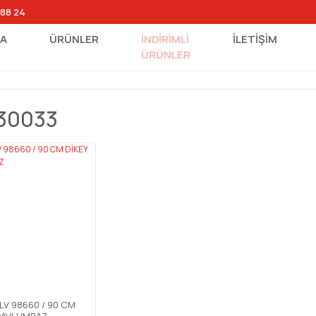
 88 24
FA
ÜRÜNLER
İNDİRİMLİ
İLETİŞİM
ÜRÜNLER
30033
LV 98660 / 90 CM