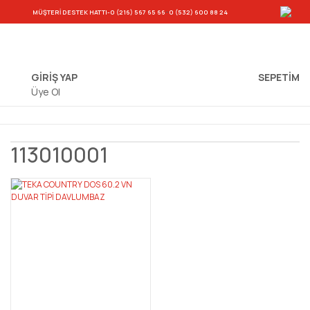
-
MÜŞTERİ DESTEK HATTI
-0 (216) 567 65 66
0 (532) 600 88 24
GİRİŞ YAP
SEPETIM
Üye Ol
113010001