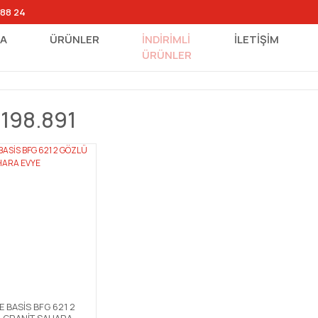
 88 24
FA
ÜRÜNLER
İNDİRİMLİ
İLETİŞİM
ÜRÜNLER
0198.891
 BASİS BFG 621 2