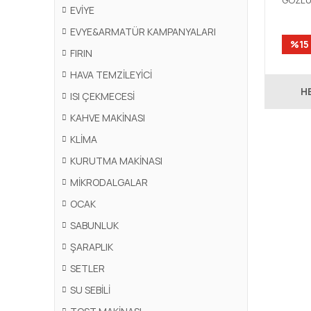
GÖZLÜ
EVİYE
EVYE
EVYE&ARMATÜR KAMPANYALARI
%15
FIRIN
HAVA TEMZİLEYİCİ
H
ISI ÇEKMECESİ
KAHVE MAKİNASI
KLİMA
KURUTMA MAKİNASI
MİKRODALGALAR
OCAK
SABUNLUK
ŞARAPLIK
SETLER
SU SEBİLİ