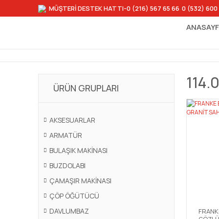
MÜŞTERİ DESTEK HATTI
-0 (216) 567 65 66
-
0 (532) 600
ANASAY
114.
ÜRÜN GRUPLARI
AKSESUARLAR
ARMATÜR
BULAŞIK MAKİNASI
BUZDOLABI
ÇAMAŞIR MAKİNASI
ÇÖP ÖĞÜTÜCÜ
DAVLUMBAZ
FRANKE