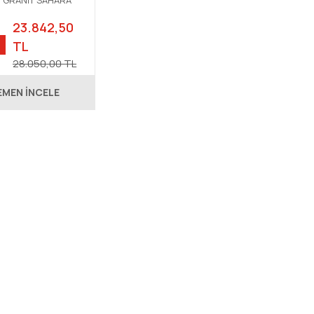
 GRANİT SAHARA
23.842,50
TL
28.050,00 TL
EMEN İNCELE