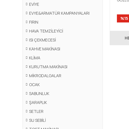
GÖZLÜ
EVİYE
EVYE
EVYE&ARMATÜR KAMPANYALARI
%15
FIRIN
HAVA TEMZİLEYİCİ
H
ISI ÇEKMECESİ
KAHVE MAKİNASI
KLİMA
KURUTMA MAKİNASI
MİKRODALGALAR
OCAK
SABUNLUK
ŞARAPLIK
SETLER
SU SEBİLİ