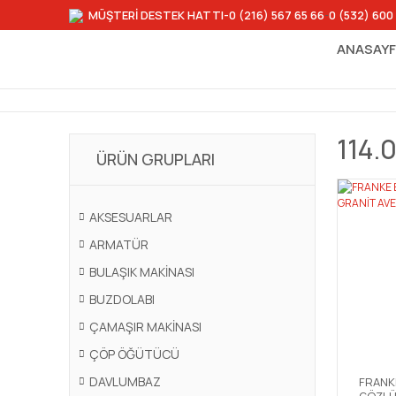
MÜŞTERİ DESTEK HATTI
-0 (216) 567 65 66
-
0 (532) 600
ANASAY
114.
ÜRÜN GRUPLARI
AKSESUARLAR
ARMATÜR
BULAŞIK MAKİNASI
BUZDOLABI
ÇAMAŞIR MAKİNASI
ÇÖP ÖĞÜTÜCÜ
DAVLUMBAZ
FRANKE