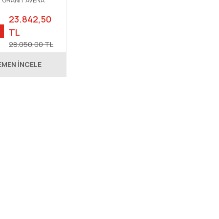
 GRANİT AVENA
23.842,50
TL
28.050,00 TL
EMEN İNCELE