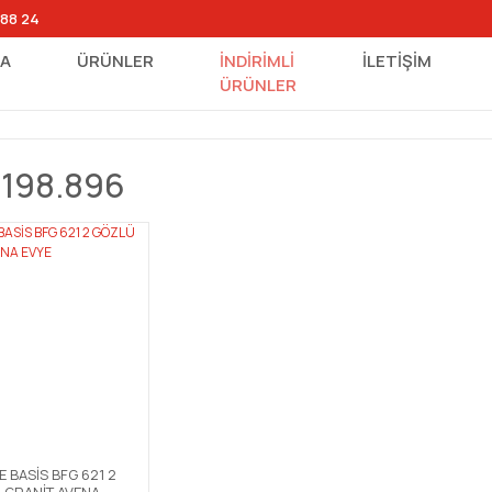
 88 24
FA
ÜRÜNLER
İNDİRİMLİ
İLETİŞİM
ÜRÜNLER
0198.896
 BASİS BFG 621 2