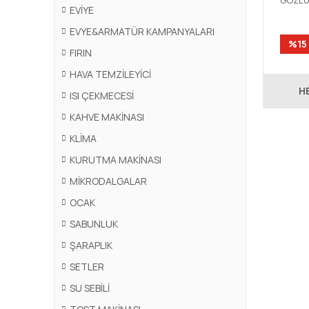
GÖZLÜ
EVİYE
EVYE
EVYE&ARMATÜR KAMPANYALARI
%15
FIRIN
HAVA TEMZİLEYİCİ
H
ISI ÇEKMECESİ
KAHVE MAKİNASI
KLİMA
KURUTMA MAKİNASI
MİKRODALGALAR
OCAK
SABUNLUK
ŞARAPLIK
SETLER
SU SEBİLİ