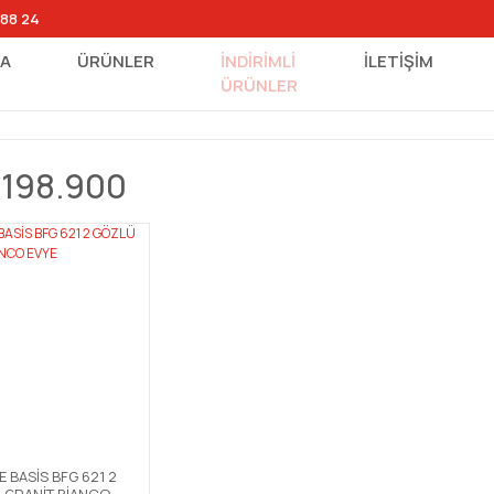
 88 24
FA
ÜRÜNLER
İNDİRİMLİ
İLETİŞİM
ÜRÜNLER
0198.900
 BASİS BFG 621 2