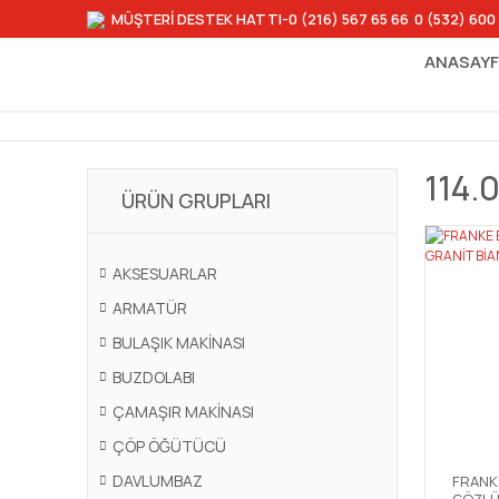
MÜŞTERİ DESTEK HATTI
-0 (216) 567 65 66
-
0 (532) 600
ANASAY
114.
ÜRÜN GRUPLARI
AKSESUARLAR
ARMATÜR
BULAŞIK MAKİNASI
BUZDOLABI
ÇAMAŞIR MAKİNASI
ÇÖP ÖĞÜTÜCÜ
DAVLUMBAZ
FRANKE