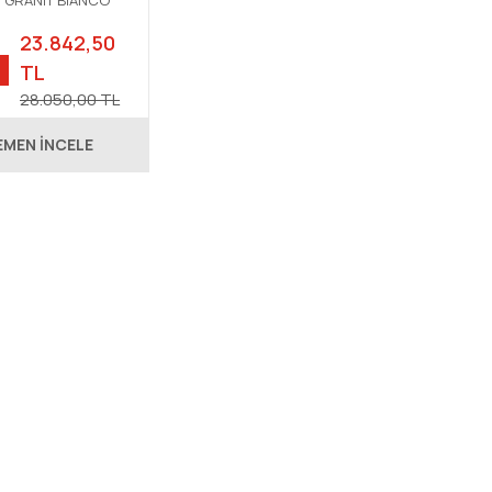
 GRANİT BİANCO
23.842,50
TL
28.050,00 TL
EMEN İNCELE