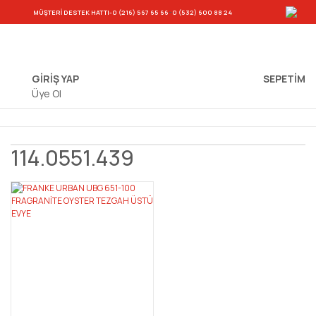
-
MÜŞTERİ DESTEK HATTI
-0 (216) 567 65 66
0 (532) 600 88 24
GİRİŞ YAP
SEPETIM
Üye Ol
114.0551.439