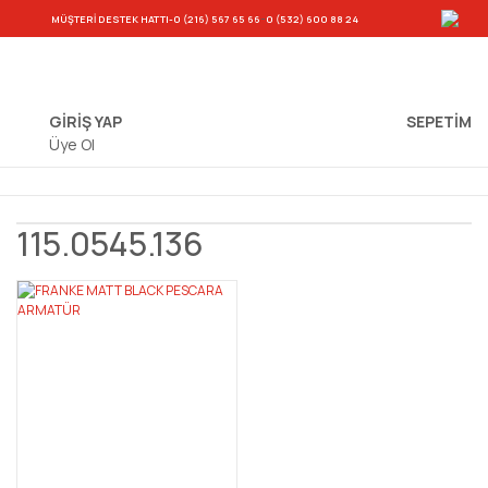
-
MÜŞTERİ DESTEK HATTI
-0 (216) 567 65 66
0 (532) 600 88 24
GİRİŞ YAP
SEPETIM
Üye Ol
115.0545.136