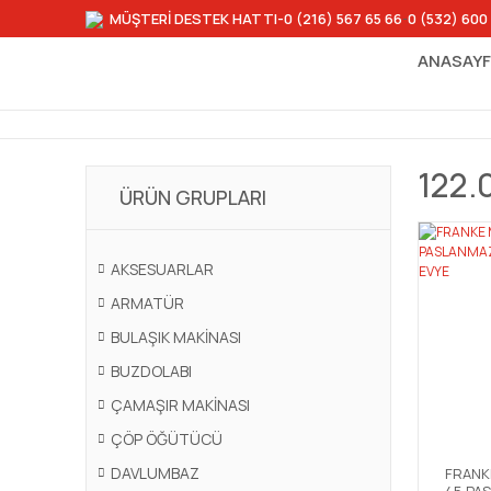
MÜŞTERİ DESTEK HATTI
-0 (216) 567 65 66
-
0 (532) 600
ANASAY
122.
ÜRÜN GRUPLARI
AKSESUARLAR
ARMATÜR
BULAŞIK MAKİNASI
BUZDOLABI
ÇAMAŞIR MAKİNASI
ÇÖP ÖĞÜTÜCÜ
DAVLUMBAZ
FRANKE