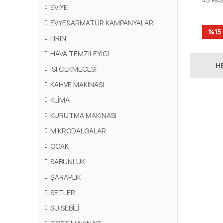
45 PA
EVİYE
TEZGAH
EVYE&ARMATÜR KAMPANYALARI
%15
FIRIN
HAVA TEMZİLEYİCİ
H
ISI ÇEKMECESİ
KAHVE MAKİNASI
KLİMA
KURUTMA MAKİNASI
MİKRODALGALAR
OCAK
SABUNLUK
ŞARAPLIK
SETLER
SU SEBİLİ