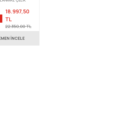
SLANMAZ ÇELİK
 ALTI EVYE
18.997,50
TL
22.350,00 TL
EMEN İNCELE