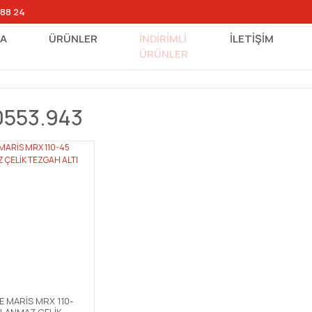
 88 24
FA
ÜRÜNLER
İNDİRİMLİ
İLETİŞİM
ÜRÜNLER
0553.943
 MARİS MRX 110-