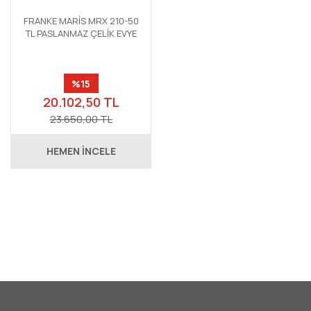
FRANKE MARİS MRX 210-50
TL PASLANMAZ ÇELİK EVYE
%15
20.102,50 TL
23.650,00 TL
HEMEN İNCELE