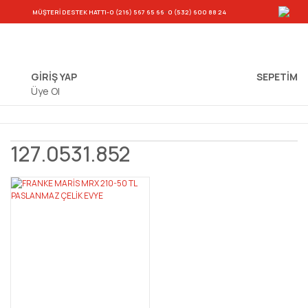
-
MÜŞTERİ DESTEK HATTI
-0 (216) 567 65 66
0 (532) 600 88 24
GİRİŞ YAP
SEPETIM
Üye Ol
127.0531.852