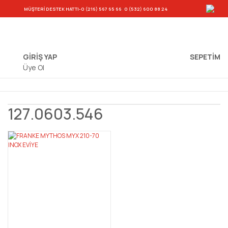
-
MÜŞTERİ DESTEK HATTI
-0 (216) 567 65 66
0 (532) 600 88 24
GİRİŞ YAP
SEPETIM
Üye Ol
127.0603.546