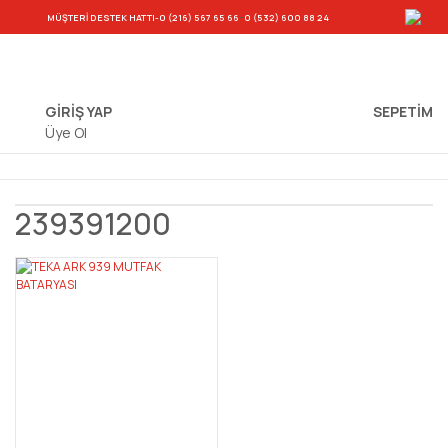
-
MÜŞTERİ DESTEK HATTI
-0 (216) 567 65 66
0 (532) 600 88 24
GİRİŞ YAP
SEPETIM
Üye Ol
239391200