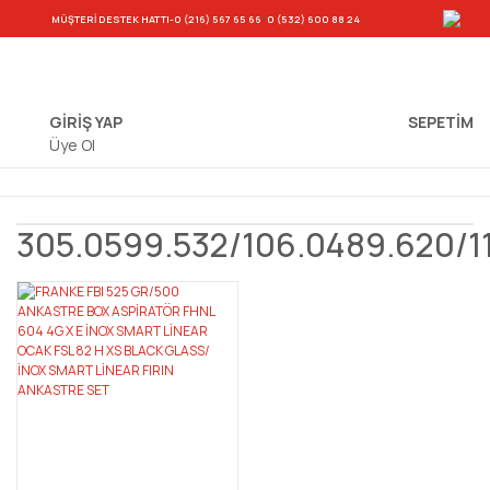
-
MÜŞTERİ DESTEK HATTI
-0 (216) 567 65 66
0 (532) 600 88 24
GİRİŞ YAP
SEPETIM
Üye Ol
305.0599.532/106.0489.620/1