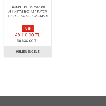
FRANKE FBI 525 GR/500
ANKASTRE BOX ASPİRATÖR
FHNL 604 4G X E İNOX SMART
LİNEAR OCAK FSL 82 H XS
BLACK GLASS/İNOX SMART
%15
LİNEAR FIRIN ANKASTRE SET
48.110,00 TL
56.600,00 TL
HEMEN İNCELE