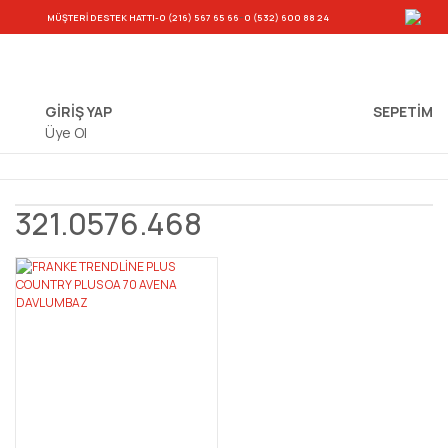
-
MÜŞTERİ DESTEK HATTI
-0 (216) 567 65 66
0 (532) 600 88 24
GİRİŞ YAP
SEPETIM
Üye Ol
321.0576.468