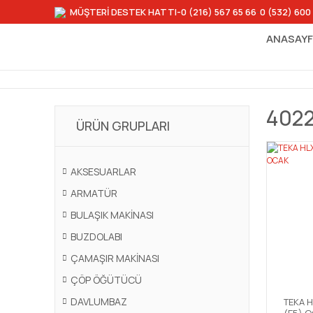
MÜŞTERİ DESTEK HATTI
-0 (216) 567 65 66
-
0 (532) 600
ANASAY
402
ÜRÜN GRUPLARI
AKSESUARLAR
ARMATÜR
BULAŞIK MAKİNASI
BUZDOLABI
ÇAMAŞIR MAKİNASI
ÇÖP ÖĞÜTÜCÜ
DAVLUMBAZ
TEKA H