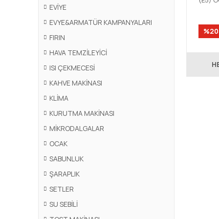
(E5) 
EVİYE
EVYE&ARMATÜR KAMPANYALARI
%20
FIRIN
HAVA TEMZİLEYİCİ
H
ISI ÇEKMECESİ
KAHVE MAKİNASI
KLİMA
KURUTMA MAKİNASI
MİKRODALGALAR
OCAK
SABUNLUK
ŞARAPLIK
SETLER
SU SEBİLİ