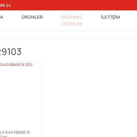
 88 24
FA
ÜRÜNLER
İNDİRİMLİ
İLETİŞİM
ÜRÜNLER
29103
LX 640 KBA0E IX