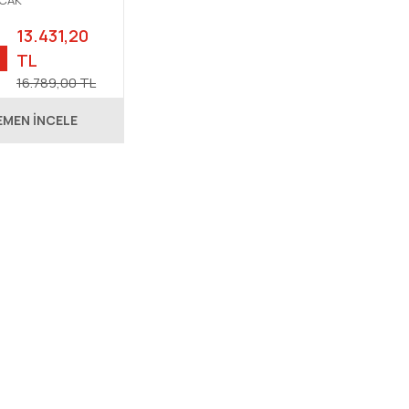
OCAK
13.431,20
TL
16.789,00 TL
EMEN İNCELE