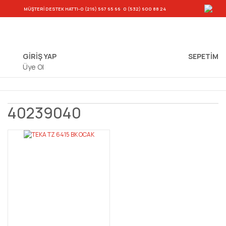
-
MÜŞTERİ DESTEK HATTI
-0 (216) 567 65 66
0 (532) 600 88 24
GİRİŞ YAP
SEPETIM
Üye Ol
40239040