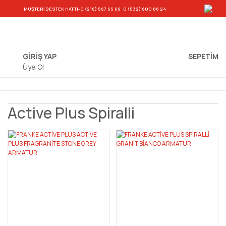
-
MÜŞTERİ DESTEK HATTI
-0 (216) 567 65 66
0 (532) 600 88 24
GİRİŞ YAP
SEPETIM
Üye Ol
Active Plus Spiralli