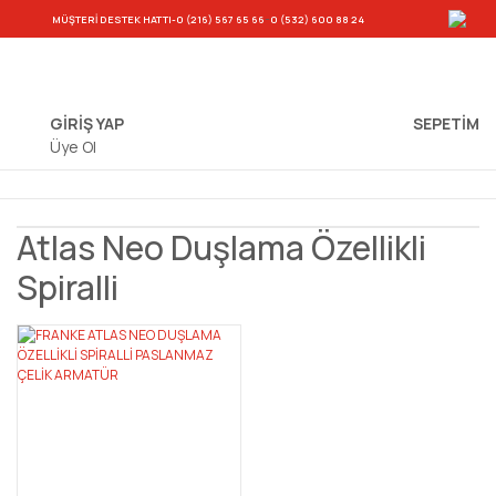
-
MÜŞTERİ DESTEK HATTI
-0 (216) 567 65 66
0 (532) 600 88 24
GİRİŞ YAP
SEPETIM
Üye Ol
Atlas Neo Duşlama Özellikli
Spiralli