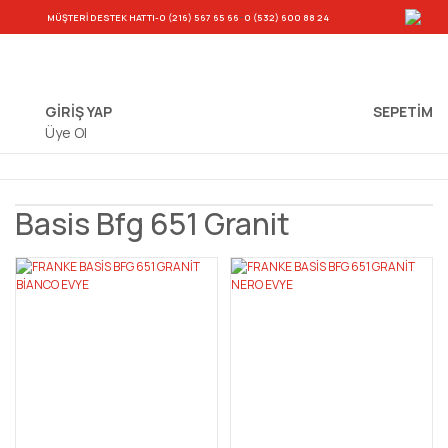
-
MÜŞTERİ DESTEK HATTI
-0 (216) 567 65 66
0 (532) 600 88 24
GİRİŞ YAP
SEPETIM
Üye Ol
Basis Bfg 651 Granit