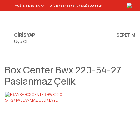
-
MÜŞTERİ DESTEK HATTI
-0 (216) 567 65 66
0 (532) 600 88 24
GİRİŞ YAP
SEPETIM
Üye Ol
Box Center Bwx 220-54-27
Paslanmaz Çelik