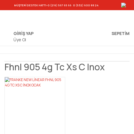
-
MÜŞTERİ DESTEK HATTI
-0 (216) 567 65 66
0 (532) 600 88 24
GİRİŞ YAP
SEPETIM
Üye Ol
Fhnl 905 4g Tc Xs C Inox