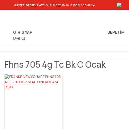
-
MÜŞTERİ DESTEK HATTI
-0 (216) 567 65 66
0 (532) 600 88 24
GİRİŞ YAP
SEPETIM
Üye Ol
Fhns 705 4g Tc Bk C Ocak