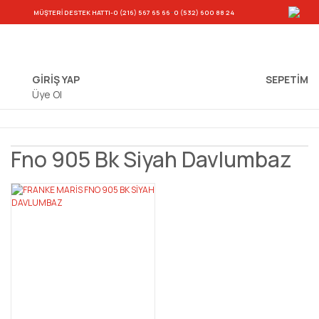
-
MÜŞTERİ DESTEK HATTI
-0 (216) 567 65 66
0 (532) 600 88 24
GİRİŞ YAP
SEPETIM
Üye Ol
Fno 905 Bk Siyah Davlumbaz