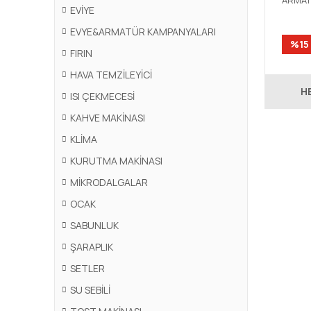
ARMAT
EVİYE
EVYE&ARMATÜR KAMPANYALARI
%15
FIRIN
HAVA TEMZİLEYİCİ
H
ISI ÇEKMECESİ
KAHVE MAKİNASI
KLİMA
KURUTMA MAKİNASI
MİKRODALGALAR
OCAK
SABUNLUK
ŞARAPLIK
SETLER
SU SEBİLİ