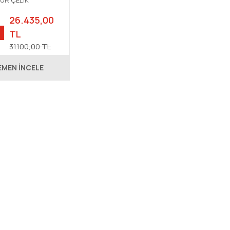
ÜR ÇELİK
26.435,00
TL
31.100,00 TL
EMEN İNCELE