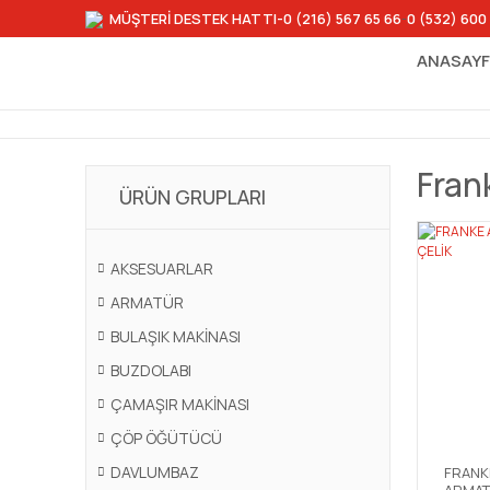
MÜŞTERİ DESTEK HATTI
-0 (216) 567 65 66
-
0 (532) 600
ANASAY
Fran
ÜRÜN GRUPLARI
AKSESUARLAR
ARMATÜR
BULAŞIK MAKİNASI
BUZDOLABI
ÇAMAŞIR MAKİNASI
ÇÖP ÖĞÜTÜCÜ
DAVLUMBAZ
FRANK