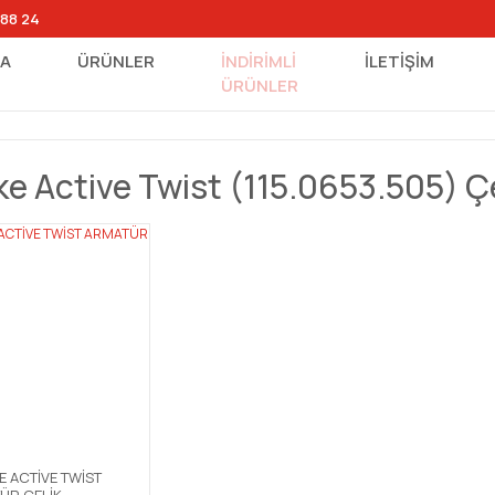
 88 24
FA
ÜRÜNLER
İNDİRİMLİ
İLETİŞİM
ÜRÜNLER
ke Active Twist (115.0653.505) Çe
E ACTİVE TWİST