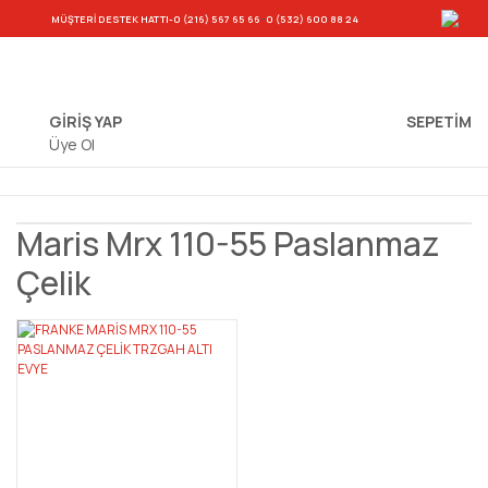
-
MÜŞTERİ DESTEK HATTI
-0 (216) 567 65 66
0 (532) 600 88 24
GİRİŞ YAP
SEPETIM
Üye Ol
Maris Mrx 110-55 Paslanmaz
Çelik