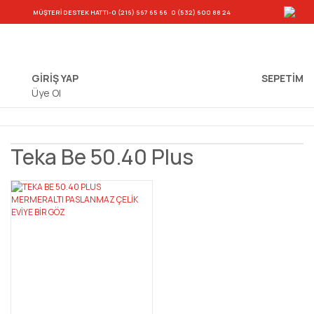
-
MÜŞTERİ DESTEK HATTI
-0 (216) 567 65 66
0 (532) 600 88 24
GİRİŞ YAP
SEPETIM
Üye Ol
Teka Be 50.40 Plus