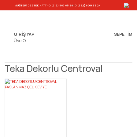
-
MÜŞTERİ DESTEK HATTI
-0 (216) 567 65 66
0 (532) 600 88 24
GİRİŞ YAP
SEPETIM
Üye Ol
Teka Dekorlu Centroval