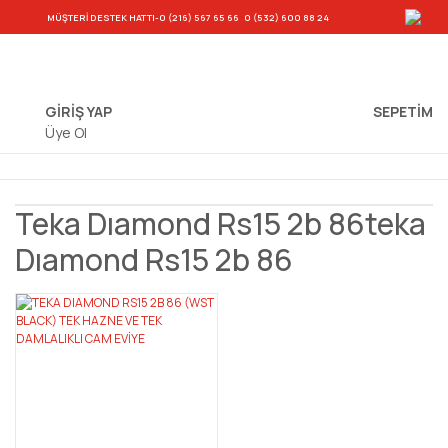
-
MÜŞTERİ DESTEK HATTI
-0 (216) 567 65 66
0 (532) 600 88 24
GİRİŞ YAP
SEPETIM
Üye Ol
Teka Dıamond Rs15 2b 86teka
Dıamond Rs15 2b 86