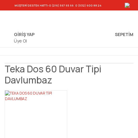
-
MÜŞTERİ DESTEK HATTI
-0 (216) 567 65 66
0 (532) 600 88 24
GİRİŞ YAP
SEPETIM
Üye Ol
Teka Dos 60 Duvar Tipi
Davlumbaz