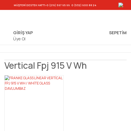
-
MÜŞTERİ DESTEK HATTI
-0 (216) 567 65 66
0 (532) 600 88 24
GİRİŞ YAP
SEPETIM
Üye Ol
Vertical Fpj 915 V Wh