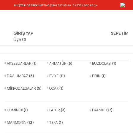
-
MÜŞTERİ DESTEK HATTI
-0 (216) 567 65 66
0 (532) 600 88 24
GİRİŞ YAP
SEPETIM
Üye Ol
AKSESUARLAR
(1)
ARMATÜR
(6)
BUZDOLABI
(1)
DAVLUMBAZ
(8)
EVİYE
(11)
FIRIN
(1)
MİKRODALGALAR
(5)
OCAK
(1)
DOMİNOX
(1)
FABER
(3)
FRANKE
(17)
MARMORİN
(12)
TEKA
(1)