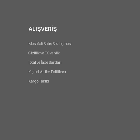
ALIŞVERİŞ
Mesafeli Satış Sözleşmesi
Gizlilik ve Güvenlik
İptal ve İade Şartları
Kişisel Veriler Politikası
Kargo Takibi