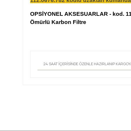
112.0676.782 kodlu uzaktan kumanda 
OPSİYONEL AKSESUARLAR - kod. 112.
Ömürlü Karbon Filtre
24 SAAT İÇERİSİNDE ÖZENLE HAZIRLANIP KARGOY
Bu ürünün fiyat bilgisi, resim, ürün açıklamalarında ve 
Görüş ve önerileriniz için teşekkür ederiz.
Ürün resmi kalitesiz, bozuk veya görüntülenemiyor.
Ürün açıklamasında eksik bilgiler bulunuyor.