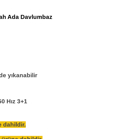
yah Ada Davlumbaz
de yıkanabilir
50 Hız 3+1
 dahildir.