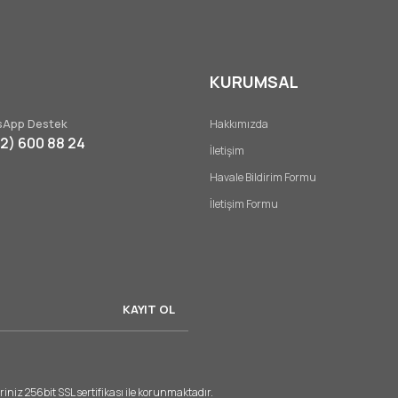
KURUMSAL
App Destek
Hakkımızda
32) 600 88 24
İletişim
Gönder
Havale Bildirim Formu
İletişim Formu
KAYIT OL
riniz 256bit SSL sertifikası ile korunmaktadır.