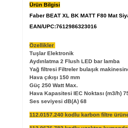
Ürün Bilgisi
Faber BEAT XL BK MATT F80 Mat Si
EAN/UPC:7612986323016
Özellikler
Tuşlar Elektronik
Aydınlatma 2 Flush LED bar lamba
Yağ filtresi Filtreler bulaşık makinesin
Hava çıkışı 150 mm
Güç 250 Watt Max.
Hava Kapasitesi IEC Noktası (m3/h) 7
Ses seviyesi dB(A) 68
112.0157.240 kodlu karbon filtre ürüne