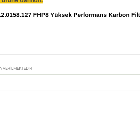
ürüne dahildir.
0158.127 FHP8 Yüksek Performans Karbon Filtre
A VERİLMEKTEDİR
diğer konularda yetersiz gördüğünüz noktaları öneri formunu kullanarak tar
Bu ürüne ilk yorumu siz yapın!
Yorum Yaz