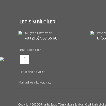
Ürün bilgilerinde hatalar bulunuyor.
Ürün fiyatı diğer sitelerden daha pahalı.
Bu ürüne benzer farklı alternatifler olmalı.
İLETİŞİM BİLGİLERİ
Müşteri Hizmetleri
Whats
-0 (216) 567 65 66
0 (5
Bizi Takip Edin
WhatsApp
Destek
Bültene Kayıt Ol
Copyright 2020© Franke Satış. Tüm Hakları Saklıdır. Kredi kartı bilgile