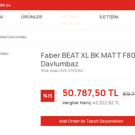
 88 24
FA
ÜRÜNLER
İNDİRİMLİ
İLETİŞİM
ÜRÜNLER
z Ada Davlumbaz
Faber BEAT XL BK MATT F80
Davlumbaz
Stok Kodu:
345.0709.184
50.787,50 TL
59.7
%15
Vergiler Hariç:
42.322,92 TL
Mail Order ile Taksit Seçenekleri