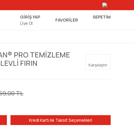
GİRİŞ YAP
SEPETIM
FAVORİLER
Üye Ol
AN® PRO TEMİZLEME
LEVLİ FIRIN
Karşılaştır
69,00 TL
Kredi Kartı ile Taksit Seçenekleri