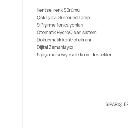
Kentsel renk Sürümü
Çok İşlevli SurroundTemp
9 Pişirme fonksiyonları
Otomatik HydroClean sistemi
Dokunmatik kontrol ekranı
Dijital Zamanlayıcı
5 pişirme seviyesi ile krom destekler
SİPARİŞLE