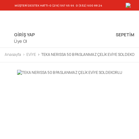
-
MÜŞTERİ DESTEK HATTI
-0 (216) 567 65 66
0 (532) 600 88 24
GİRİŞ YAP
SEPETIM
Üye Ol
Anasayfa
EVİYE
TEKA NERISSA 50 B PASLANMAZ ÇELİK EVİYE SOL DEKOR