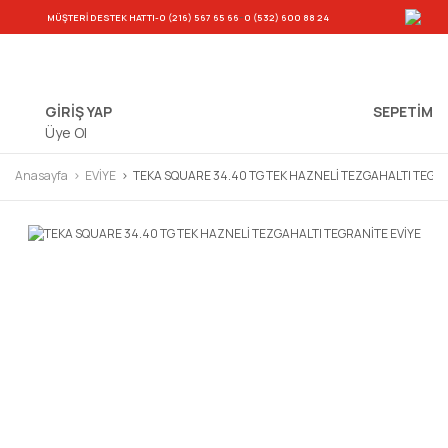
-
MÜŞTERİ DESTEK HATTI
-0 (216) 567 65 66
0 (532) 600 88 24
GİRİŞ YAP
SEPETIM
Üye Ol
Anasayfa
EVİYE
TEKA SQUARE 34.40 TG TEK HAZNELİ TEZGAHALTI TEGRA