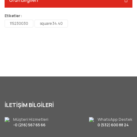
Ürün Bilgileri
Etiketler :
115230030
square 34.40
İLETİŞİM BİLGİLERİ
Müşteri Hizmetleri
WhatsApp Destek
-0 (216) 567 65 66
0 (532) 600 88 24