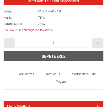
Kredi Kartı ile Taksit Seçenekleri
Kategori
KAHVE MAKİNASI
Marka
TEKA
Garanti Süresi
24 Ay
* 15.254,29 TL den başlayan taksitlerle!
SEPETE EKLE
Yorum Yaz
Tavsiye Et
Paylaş
Ürün Bilgileri