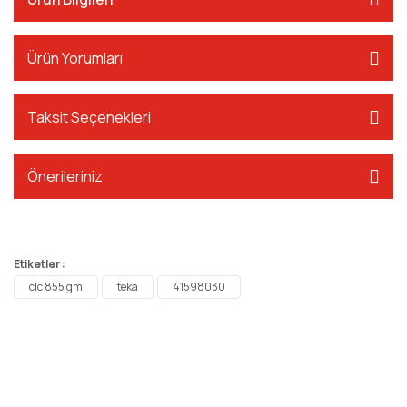
Ürün Yorumları
Taksit Seçenekleri
Önerileriniz
Etiketler :
clc 855 gm
teka
41598030