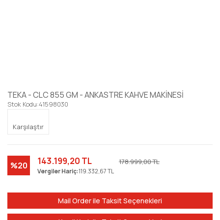
TEKA - CLC 855 GM - ANKASTRE KAHVE MAKİNESİ
Stok Kodu:
41598030
Karşılaştır
143.199,20 TL
178.999,00 TL
%20
Vergiler Hariç:
119.332,67 TL
Mail Order ile Taksit Seçenekleri