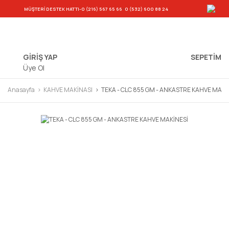
-
MÜŞTERİ DESTEK HATTI
-0 (216) 567 65 66
0 (532) 600 88 24
GİRİŞ YAP
SEPETIM
Üye Ol
Anasayfa
KAHVE MAKİNASI
TEKA - CLC 855 GM - ANKASTRE KAHVE MAKİ