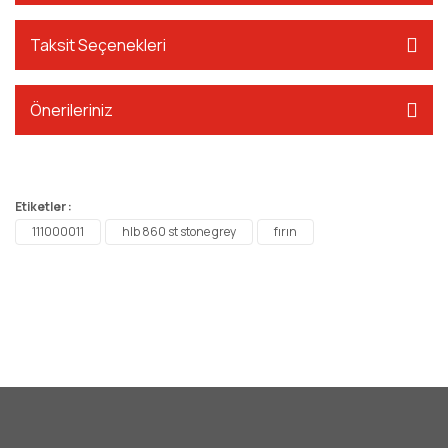
Taksit Seçenekleri
Önerileriniz
Etiketler :
111000011
hlb 860 st stone grey
fırın