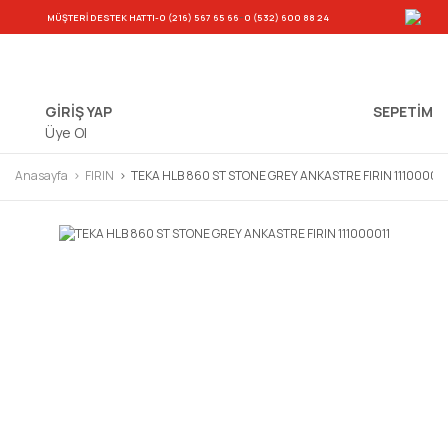
-
MÜŞTERİ DESTEK HATTI
-0 (216) 567 65 66
0 (532) 600 88 24
GİRİŞ YAP
SEPETIM
Üye Ol
Anasayfa
FIRIN
TEKA HLB 860 ST STONE GREY ANKASTRE FIRIN 111000011