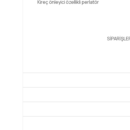
Kireç önleyici özellikli perlatör
SİPARİŞLE
Bu ürünün fiyat bilgisi, resim, ürün açıklamalarında
Görüş ve önerileriniz için teşekkür ederiz.