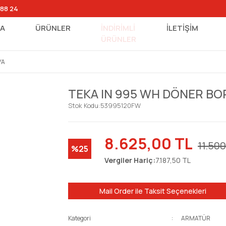
 88 24
FA
ÜRÜNLER
İNDİRİMLİ
İLETİŞİM
ÜRÜNLER
YA
TEKA IN 995 WH DÖNER B
Stok Kodu:
53995120FW
8.625,00 TL
11.50
%25
Vergiler Hariç:
7.187,50 TL
Mail Order ile Taksit Seçenekleri
Kategori
ARMATÜR