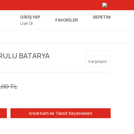
GİRİŞ YAP
SEPETIM
FAVORİLER
Üye Ol
ORULU BATARYA
Karşılaştır
0,00 TL
Kredi Kartı ile Taksit Seçenekleri