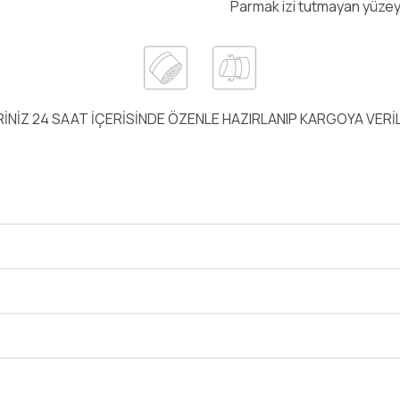
Parmak izi tutmayan yüze
RİNİZ 24 SAAT İÇERİSİNDE ÖZENLE HAZIRLANIP KARGOYA VER
Bu ürüne ilk yorumu siz yapın!
Yorum Yaz
 ve diğer konularda yetersiz gördüğünüz noktaları öneri formunu kullanarak