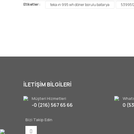
Etiketler :
teka ın 995 wh döner borulu batarya
539951
Ürün resmi kalitesiz, bozuk veya görüntülenemiyor.
Ürün açıklamasında eksik bilgiler bulunuyor.
Ürün bilgilerinde hatalar bulunuyor.
Ürün fiyatı diğer sitelerden daha pahalı.
Bu ürüne benzer farklı alternatifler olmalı.
İLETİŞİM BİLGİLERİ
Müşteri Hizmetleri
Whats
-0 (216) 567 65 66
0 (5
Bizi Takip Edin