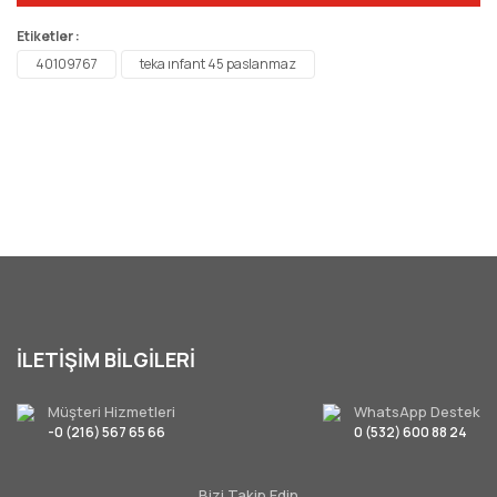
Etiketler :
40109767
teka ınfant 45 paslanmaz
İLETİŞİM BİLGİLERİ
Müşteri Hizmetleri
WhatsApp Destek
-0 (216) 567 65 66
0 (532) 600 88 24
Bizi Takip Edin