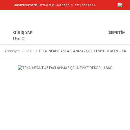
-
MÜŞTERİ DESTEK HATTI
-0 (216) 567 65 66
0 (532) 600 88 24
GİRİŞ YAP
SEPETIM
Üye Ol
Anasayfa
EVİYE
TEKA INFANT 45 PASLANMAZ ÇELİK EVİYE DEKORLU SAĞ