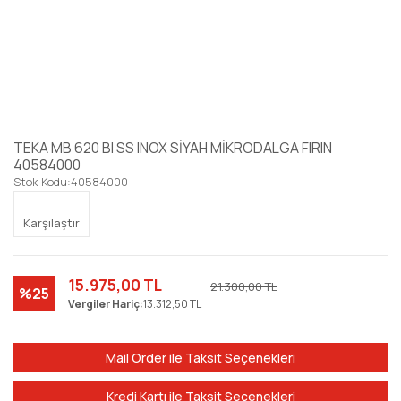
TEKA MB 620 BI SS INOX SİYAH MİKRODALGA FIRIN
40584000
Stok Kodu:
40584000
Karşılaştır
15.975,00 TL
21.300,00 TL
%25
Vergiler Hariç:
13.312,50 TL
Mail Order ile Taksit Seçenekleri
Kredi Kartı ile Taksit Seçenekleri