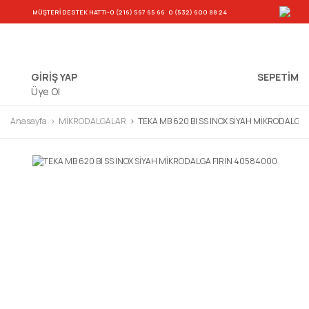
-
MÜŞTERİ DESTEK HATTI
-0 (216) 567 65 66
0 (532) 600 88 24
GİRİŞ YAP
SEPETIM
Üye Ol
Anasayfa
MİKRODALGALAR
TEKA MB 620 BI SS INOX SİYAH MİKRODALGA