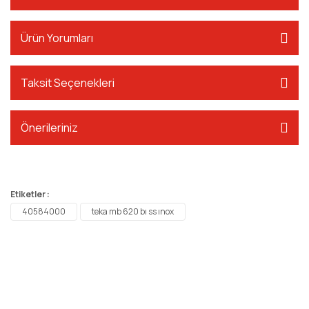
Ürün Yorumları
Taksit Seçenekleri
Önerileriniz
Etiketler :
40584000
teka mb 620 bı ss ınox