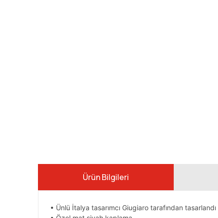
Ürün Bilgileri
• Ünlü İtalya tasarımcı Giugiaro tarafından tasarlandı
• Özel mat siyah kaplama