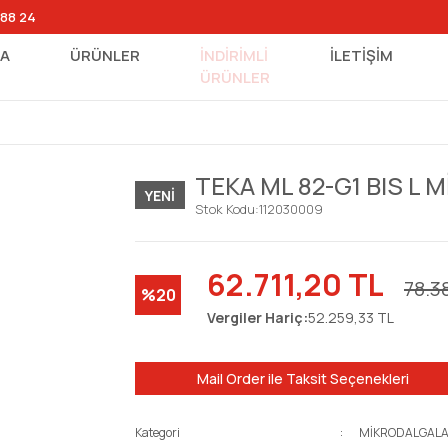
 88 24
FA
ÜRÜNLER
İNDİRİMLİ
İLETİŞİM
ÜRÜNLER
TEKA ML 82-G1 BIS L
YENI
Stok Kodu:
112030009
62.711,20 TL
78.3
%20
Vergiler Hariç:
52.259,33 TL
Mail Order ile Taksit Seçenekleri
Kategori
MİKRODALGAL