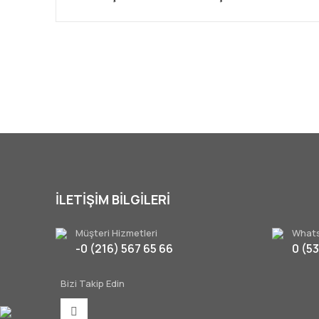
Bu ürünün fiyat bilgisi, resim, ürün açıklamalarında ve 
Görüş ve önerileriniz için teşekkür ederiz.
Ürün resmi kalitesiz, bozuk veya görüntülenemiyor.
Ürün açıklamasında eksik bilgiler bulunuyor.
Ürün bilgilerinde hatalar bulunuyor.
Ürün fiyatı diğer sitelerden daha pahalı.
Bu ürüne benzer farklı alternatifler olmalı.
İLETİŞİM BİLGİLERİ
Müşteri Hizmetleri
Whats
-0 (216) 567 65 66
0 (5
Bizi Takip Edin