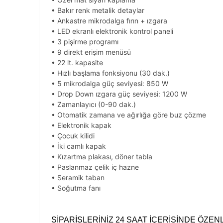
• Bakır renk metalik detaylar
• Ankastre mikrodalga fırın + ızgara
• LED ekranlı elektronik kontrol paneli
• 3 pişirme programı
• 9 direkt erişim menüsü
• 22 lt. kapasite
• Hızlı başlama fonksiyonu (30 dak.)
• 5 mikrodalga güç seviyesi: 850 W
• Drop Down ızgara güç seviyesi: 1200 W
• Zamanlayıcı (0-90 dak.)
• Otomatik zamana ve ağırlığa göre buz çözme
• Elektronik kapak
• Çocuk kilidi
• İki camlı kapak
• Kızartma plakası, döner tabla
• Paslanmaz çelik iç hazne
• Seramik taban
• Soğutma fanı
SİPARİŞLERİNİZ 24 SAAT İÇERİSİNDE ÖZE