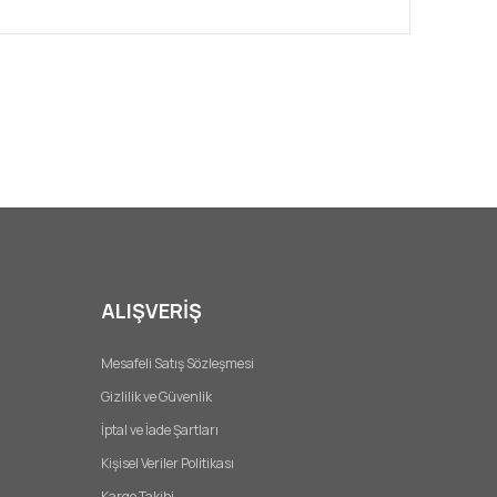
afımıza iletebilirsiniz.
ALIŞVERİŞ
Mesafeli Satış Sözleşmesi
Gizlilik ve Güvenlik
İptal ve İade Şartları
Kişisel Veriler Politikası
Kargo Takibi