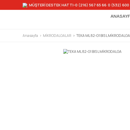
MÜŞTERİ DESTEK HATTI
-0 (216) 567 65 66
-
0 (532) 600
ANASAY
Anasayfa
MİKRODALGALAR
TEKA ML 82-G1 BIS L MİKRODALGA