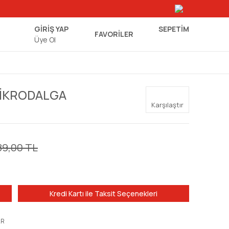
GİRİŞ YAP
SEPETIM
FAVORİLER
Üye Ol
 MİKRODALGA
Karşılaştır
89,00 TL
Kredi Kartı ile Taksit Seçenekleri
AR