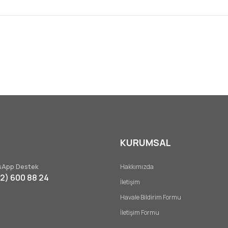
diğer konularda yetersiz gördüğünüz noktaları öneri formunu kullanarak tar
Bu ürüne ilk yorumu siz yapın!
Yorum Yaz
KURUMSAL
App Destek
Hakkımızda
32) 600 88 24
İletişim
Gönder
Havale Bildirim Formu
İletişim Formu