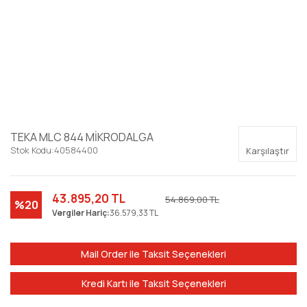
TEKA MLC 844 MİKRODALGA
Stok Kodu:
40584400
Karşılaştır
43.895,20 TL
54.869,00 TL
%20
Vergiler Hariç:
36.579,33 TL
Mail Order ile Taksit Seçenekleri
Kredi Kartı ile Taksit Seçenekleri