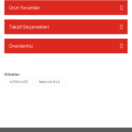
Ürün Yorumları
Taksit Seçenekleri
Önerileriniz
Etiketler :
40584400
teka mlc 844