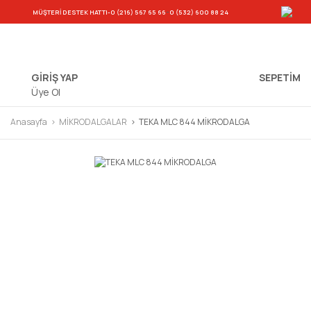
-
MÜŞTERİ DESTEK HATTI
-0 (216) 567 65 66
0 (532) 600 88 24
GİRİŞ YAP
SEPETIM
Üye Ol
Anasayfa
MİKRODALGALAR
TEKA MLC 844 MİKRODALGA