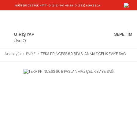
-
MÜŞTERİ DESTEK HATTI
-0 (216) 567 65 66
0 (532) 600 88 24
GİRİŞ YAP
SEPETIM
Üye Ol
Anasayfa
EVİYE
TEKA PRINCESS 60 B PASLANMAZ ÇELİK EVİYE SAĞ