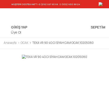
-
MÜŞTERİ DESTEK HATTI
-0 (216) 567 65 66
0 (532) 600 88 24
GİRİŞ YAP
SEPETIM
Üye Ol
Anasayfa
OCAK
TEKA VR 90 4G CI SİYAH CAM OCAK 10205080