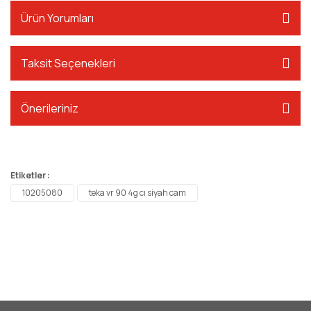
Ürün Yorumları
Taksit Seçenekleri
Önerileriniz
Etiketler :
10205080
teka vr 90 4g cı siyah cam