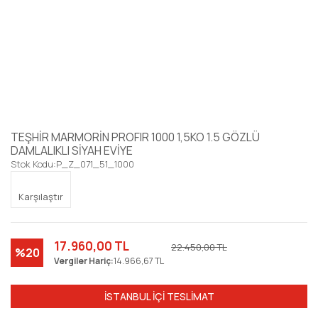
TEŞHİR MARMORİN PROFIR 1000 1,5KO 1.5 GÖZLÜ
DAMLALIKLI SİYAH EVİYE
Stok Kodu:
P_Z_071_51_1000
Karşılaştır
17.960,00 TL
22.450,00 TL
%20
Vergiler Hariç:
14.966,67 TL
İSTANBUL İÇİ TESLİMAT