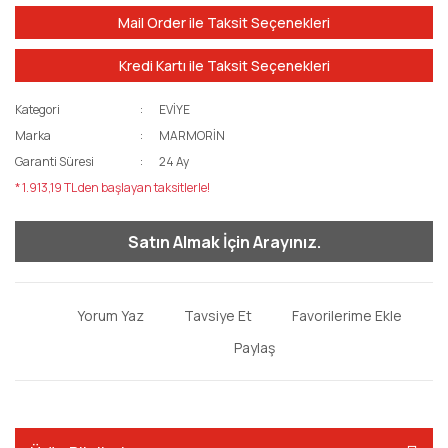
Mail Order ile Taksit Seçenekleri
Kredi Kartı ile Taksit Seçenekleri
Kategori
EVİYE
Marka
MARMORİN
Garanti Süresi
24 Ay
* 1.913,19 TL den başlayan taksitlerle!
Satın Almak İçin Arayınız.
Yorum Yaz
Tavsiye Et
Paylaş