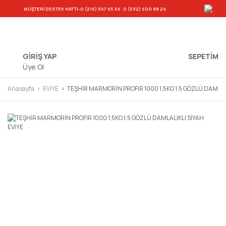
-
MÜŞTERİ DESTEK HATTI
-0 (216) 567 65 66
0 (532) 600 88 24
GİRİŞ YAP
SEPETIM
Üye Ol
Anasayfa
EVİYE
TEŞHİR MARMORİN PROFIR 1000 1,5KO 1.5 GÖZLÜ DAMLALI