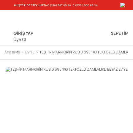
-
MÜŞTERİ DESTEK HATTI
-0 (216) 567 65 66
0 (532) 600 88 24
GİRİŞ YAP
SEPETIM
Üye Ol
Anasayfa
EVİYE
TEŞHİR MARMORİN RUBID 895 1KO TEK FÖZLÜ DAMLALIKL