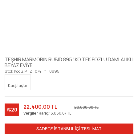
TEŞHİR MARMORİN RUBID 895 1KO TEK FÖZLÜ DAMLALIKLI
BEYAZ EVİYE
Stok Kodu:
P_Z_074_11_0895
Karşılaştır
22.400,00 TL
28.000,00 TL
%20
Vergiler Hariç:
18.666,67 TL
SADECE İSTANBUL İÇİ TESLİMAT