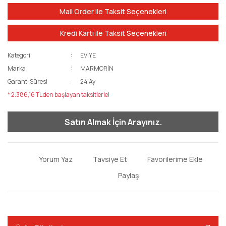
Mail Order ile Taksit Seçenekleri
Kredi Kartı ile Taksit Seçenekleri
Kategori
EVİYE
Marka
MARMORİN
Garanti Süresi
24 Ay
* 2.386,16 TL den başlayan taksitlerle!
Satın Almak İçin Arayınız.
Yorum Yaz
Tavsiye Et
Paylaş